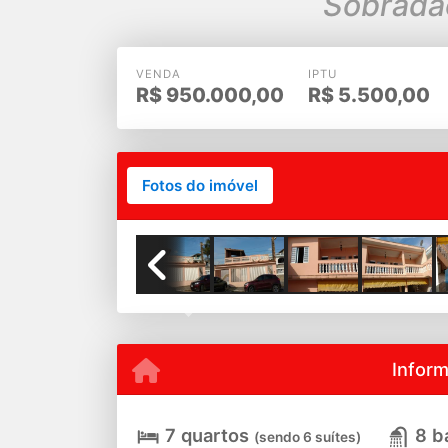
Sobradã
VENDA
IPTU
R$
950.000,00
R$
5.500,00
Fotos do imóvel
Previous
Infor
7 quartos
8 b
(sendo 6 suítes)