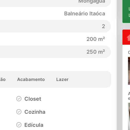
Mongaguá
Balneário Itaóca
2
200 m²
250 m²
ção
Acabamento
Lazer
Closet
Cozinha
Edícula