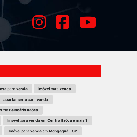
asa
para
venda
Imóvel
para
venda
apartamento
para
venda
l
em
Balneário Itaóca
Imóvel
para
venda
em
Centro Itaóca e mais 1
Imóvel
para
venda
em
Mongaguá - SP