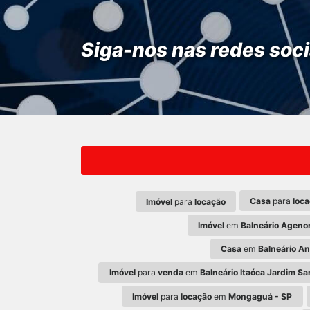
Siga-nos nas redes soci
Casa
para
loc
Imóvel
para
locação
Imóvel
em
Balneário Ageno
Casa
em
Balneário An
Imóvel
para
venda
em
Balneário Itaóca Jardim S
Imóvel
para
locação
em
Mongaguá - SP