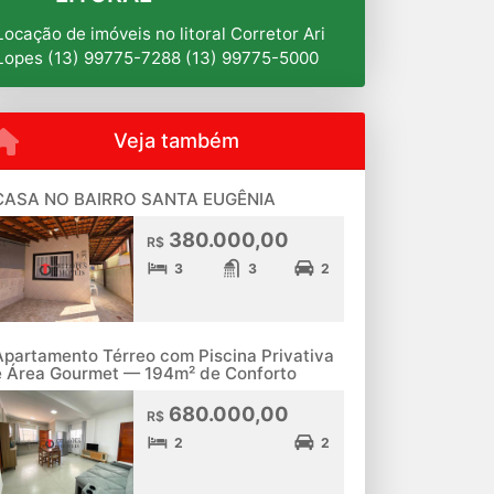
Locação de imóveis no litoral Corretor Ari
Lopes (13) 99775-7288 (13) 99775-5000
Veja também
CASA NO BAIRRO SANTA EUGÊNIA
380.000,00
R$
3
3
2
Apartamento Térreo com Piscina Privativa
e Área Gourmet — 194m² de Conforto
680.000,00
R$
2
2