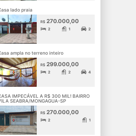
Casa lado praia
270.000,00
R$
2
1
2
Casa ampla no terreno inteiro
299.000,00
R$
2
2
4
CASA IMPECÁVEL A R$ 300 MIL! BAIRRO
VILA SEABRA/MONGAGUA-SP
270.000,00
R$
2
1