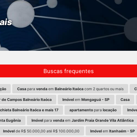
ais
Buscas frequentes
ação
Casa
para
venda
em
Balneário Itaóca
com 2 quartos ou mais
C
r de Campos Balneário Itaóca
Imóvel
em
Mongaguá - SP
Casa
chieta Balneário Itaóca e mais 17
apartamento
para
locação
Imóve
anta Eugênia
Imóvel
para
venda
em
Jardim Praia Grande Vila Atlântica
Imóvel
de R$ 50.000,00 até R$ 100.000,00
Imóvel
em
Itanhaém - SP