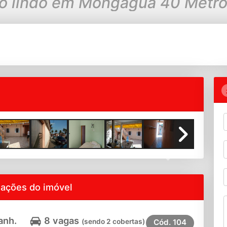
o lindo em Mongaguá 40 Metro
Next
mações do imóvel
anh.
8 vagas
(sendo 2 cobertas)
Cód.
104