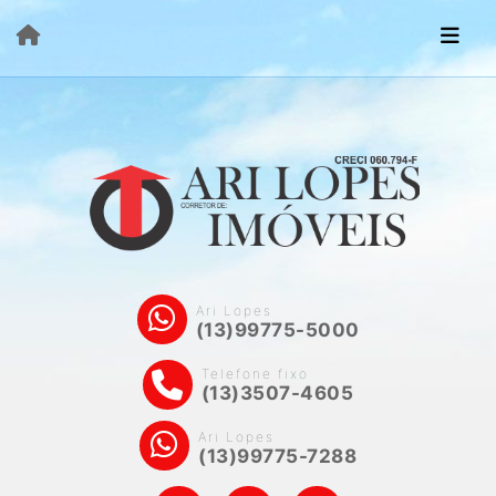
Ari Lopes
(13)99775-5000
Telefone fixo
(13)3507-4605
Ari Lopes
(13)99775-7288