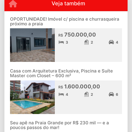
Veja também
OPORTUNIDADE! Imóvel c/ piscina e churrasqueira
próximo a praia
750.000,00
R$
3
2
4
Casa com Arquitetura Exclusiva, Piscina e Suíte
Master com Closet – 600 m²
1.600.000,00
R$
4
2
6
Seu apê na Praia Grande por R$ 230 mil — e a
poucos passos do mar!