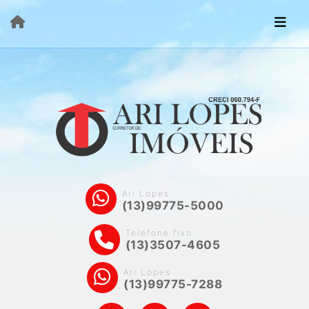
Ari Lopes
(13)99775-5000
Telefone fixo
(13)3507-4605
Ari Lopes
(13)99775-7288