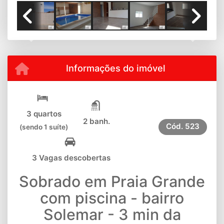
Previous
Next
Informações do imóvel
3 quartos
2 banh.
Cód.
523
(sendo 1 suíte)
3 Vagas descobertas
Sobrado em Praia Grande
com piscina - bairro
Solemar - 3 min da