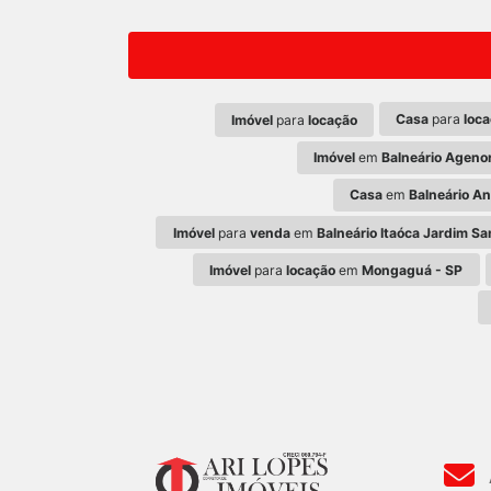
Casa
para
loc
Imóvel
para
locação
Imóvel
em
Balneário Ageno
Casa
em
Balneário An
Imóvel
para
venda
em
Balneário Itaóca Jardim S
Imóvel
para
locação
em
Mongaguá - SP