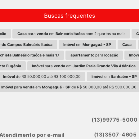
Buscas frequentes
ação
Casa
para
venda
em
Balneário Itaóca
com 2 quartos ou mais
C
r de Campos Balneário Itaóca
Imóvel
em
Mongaguá - SP
Casa
chieta Balneário Itaóca e mais 17
apartamento
para
locação
Imóve
anta Eugênia
Imóvel
para
venda
em
Jardim Praia Grande Vila Atlântica
Imóvel
de R$ 50.000,00 até R$ 100.000,00
Imóvel
em
Itanhaém - SP
Imóvel
para
venda
em
Mongaguá - SP
de R$ 50.000,00 até R$ 500.000,00
(13)99775-5000
(13)3507-4605
Atendimento por e-mail