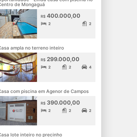
Centro de Mongaguá
400.000,00
R$
2
2
Casa ampla no terreno inteiro
299.000,00
R$
2
2
4
Casa com piscina em Agenor de Campos
390.000,00
R$
2
2
2
Casa lote inteiro no precinho