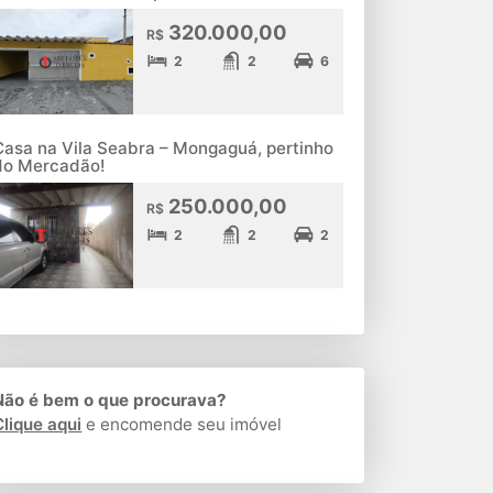
320.000,00
R$
2
2
6
Casa na Vila Seabra – Mongaguá, pertinho
do Mercadão!
250.000,00
R$
2
2
2
Não é bem o que procurava?
Clique aqui
e encomende seu imóvel