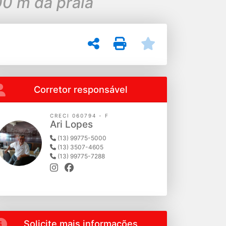
00 m da praia
Corretor responsável
CRECI 060794 - F
Ari Lopes
(13) 99775-5000
(13) 3507-4605
(13) 99775-7288
Solicite mais informações