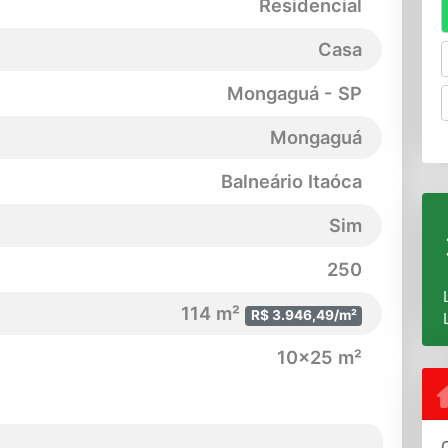
Residencial
Casa
Mongaguá - SP
Mongaguá
Balneário Itaóca
Sim
250
114 m²
R$ 3.946,49/m²
10x25 m²