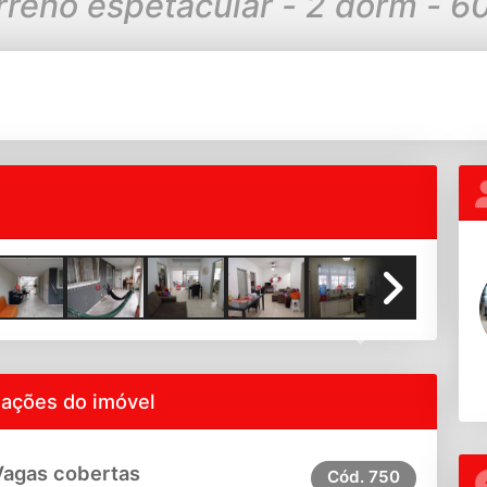
reno espetacular - 2 dorm - 6
Next
mações do imóvel
Vagas cobertas
Cód.
750