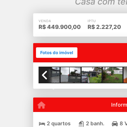
Casa com ter
VENDA
IPTU
R$
449.900,00
R$
2.227,20
Fotos do imóvel
Previous
Infor
2 quartos
2 banh.
8 