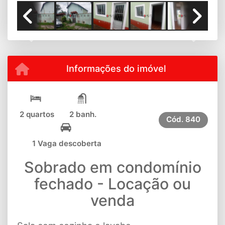
Previous
Next
Informações do imóvel
2 quartos
2 banh.
Cód.
840
1 Vaga descoberta
Sobrado em condomínio
fechado - Locação ou
venda