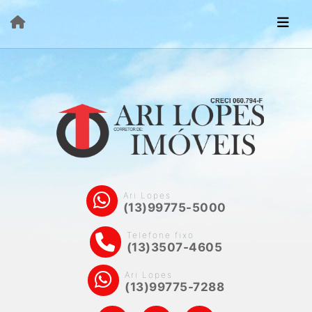
Ari Lopes
(13)99775-5000
Telefone fixo
(13)3507-4605
Ari Lopes
(13)99775-7288