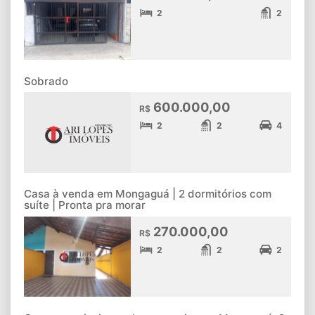
2
2
Sobrado
600.000,00
R$
2
2
4
Casa à venda em Mongaguá | 2 dormitórios com
suíte | Pronta pra morar
270.000,00
R$
2
2
2