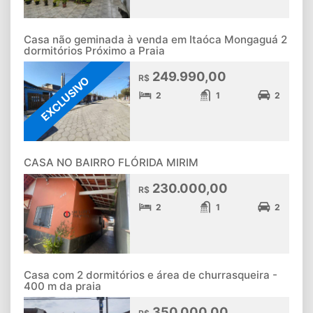
Casa não geminada à venda em Itaóca Mongaguá 2
dormitórios Próximo a Praia
249.990,00
R$
EXCLUSIVO
2
1
2
CASA NO BAIRRO FLÓRIDA MIRIM
230.000,00
R$
2
1
2
Casa com 2 dormitórios e área de churrasqueira -
400 m da praia
350.000,00