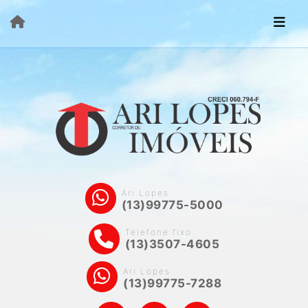
Ari Lopes
(13)99775-5000
Telefone fixo
(13)3507-4605
Ari Lopes
(13)99775-7288