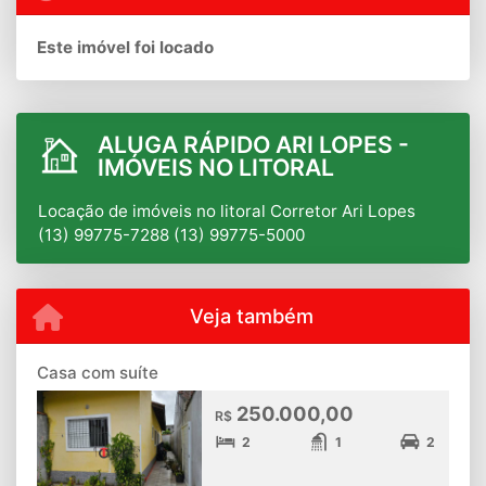
Este imóvel foi locado
ALUGA RÁPIDO ARI LOPES -
IMÓVEIS NO LITORAL
Locação de imóveis no litoral Corretor Ari Lopes
(13) 99775-7288 (13) 99775-5000
Veja também
Casa com suíte
250.000,00
R$
2
1
2