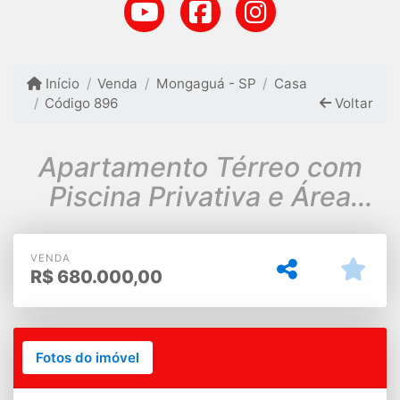
Início
Venda
Mongaguá - SP
Casa
Código 896
Voltar
Apartamento Térreo com
Piscina Privativa e Área
Gourmet — 194m² de
Conforto
VENDA
R$
680.000,00
Fotos do imóvel