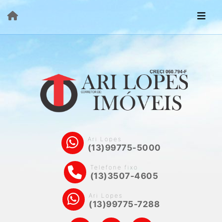
Ari Lopes
(13)99775-5000
Telefone fixo
(13)3507-4605
Ari Lopes
(13)99775-7288