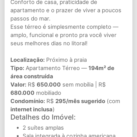
Conforto de casa, praticidade de
apartamento e o prazer de viver a poucos
passos do mar.
Esse térreo é simplesmente completo —
amplo, funcional e pronto pra você viver
seus melhores dias no litoral!
Localização:
Próximo à praia
Tipo:
Apartamento Térreo —
194m² de
área construída
Valor:
R$
650.000
sem mobília | R$
680.000
mobiliado
Condomínio:
R$
295/mês sugerido
(com
internet inclusa
)
Detalhes do Imóvel:
2 suítes amplas
Sala integrada à cozinha americana