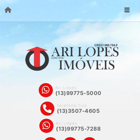
Ari Lopes
(13)99775-5000
Telefone fixo
(13)3507-4605
Ari Lopes
(13)99775-7288