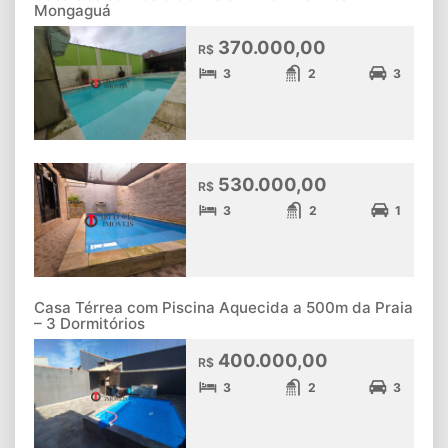
Mongaguá
370.000,00
R$
3
2
3
530.000,00
R$
3
2
1
Casa Térrea com Piscina Aquecida a 500m da Praia
– 3 Dormitórios
400.000,00
R$
3
2
3